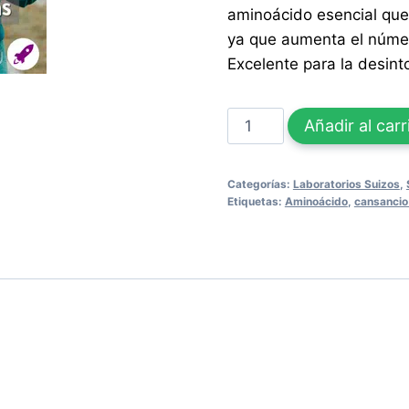
aminoácido esencial que 
ya que aumenta el númer
Excelente para la desinto
ENERGYSIL
Añadir al carr
FORTE
48
Categorías:
Laboratorios Suizos
,
Tabletas
Etiquetas:
Aminoácido
,
cansancio 
cantidad