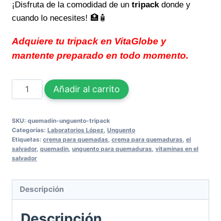
¡Disfruta de la comodidad de un
tripack
donde y
cuando lo necesites! 🏥🧴
Adquiere tu tripack en VitaGlobe y
mantente preparado en todo momento.
Quemadín
Añadir al carrito
Unguento
(TRIPACK)
SKU:
quemadin-unguento-tripack
Alivio
Categorías:
Laboratorios López
,
Unguento
rápido
Etiquetas:
crema para quemadas
,
crema para quemaduras
,
el
salvador
,
quemadin
,
unguento para quemaduras
,
vitaminas en el
y
salvador
cuidado
para
Descripción
tu
piel
Descripción
cantidad