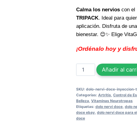
Calma los nervios
con el 
TRIPACK
. Ideal para qui
aplicación. Disfruta de un
bienestar. 😊✨ Elige Vita
¡Ordénalo hoy y disfr
Calma
Añadir al carr
los
nervios
SKU:
dolo-nervi-doce-inyeccion-t
con
Categorías:
Artritis
,
Control de Es
DOLO
Belleza
,
Vitaminas Neurotropas
Etiquetas:
dolo nervi doce
,
dolo n
NERVI
doce ebay
,
dolo nervi doce para 
DOCE
doce
INYECCION
TRIPACK