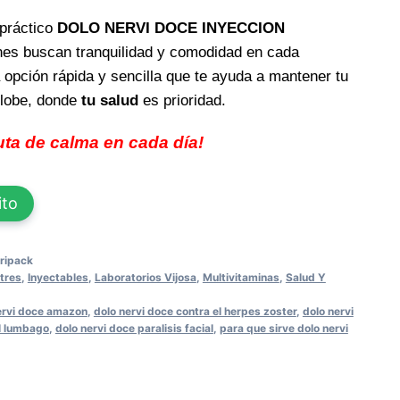
práctico
DOLO NERVI DOCE INYECCION
enes buscan tranquilidad y comodidad en cada
a opción rápida y sencilla que te ayuda a mantener tu
Globe, donde
tu salud
es prioridad.
uta de calma en cada día!
ito
ripack
tres
,
Inyectables
,
Laboratorios Vijosa
,
Multivitaminas
,
Salud Y
ervi doce amazon
,
dolo nervi doce contra el herpes zoster
,
dolo nervi
el lumbago
,
dolo nervi doce paralisis facial
,
para que sirve dolo nervi