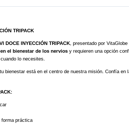
alivia
molestias
y
mejora
CCIÓN TRIPACK
tu
bienestar
VI DOCE INYECCIÓN TRIPACK
, presentado por VitaGlobe 
cantidad
en el bienestar de los nervios
y requieren una opción confi
r cuando lo necesites.
 tu bienestar está en el centro de nuestra misión. Confía en 
PACK:
icar
 forma práctica