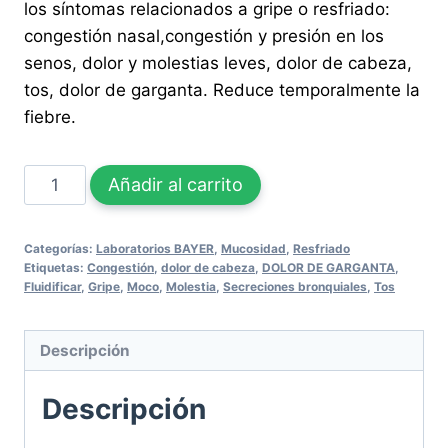
los síntomas relacionados a gripe o resfriado:
congestión nasal,congestión y presión en los
senos, dolor y molestias leves, dolor de cabeza,
tos, dolor de garganta. Reduce temporalmente la
fiebre.
TABCIN
Añadir al carrito
FLEMA
Y
Categorías:
Laboratorios BAYER
,
Mucosidad
,
Resfriado
CONGESTION
Etiquetas:
Congestión
,
dolor de cabeza
,
DOLOR DE GARGANTA
,
60
Fluidificar
,
Gripe
,
Moco
,
Molestia
,
Secreciones bronquiales
,
Tos
Gel
Caps
Descripción
cantidad
Descripción