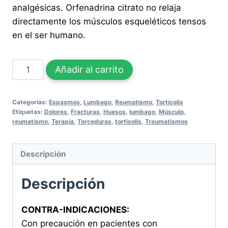
analgésicas. Orfenadrina citrato no relaja
directamente los músculos esqueléticos tensos
en el ser humano.
ORFENAFLEX
Añadir al carrito
D
X
Categorías:
Espasmos
,
Lumbago
,
Reumatismo
,
Tortícolis
100
Etiquetas:
Dolores
,
Fracturas
,
Huesos
,
lumbago
,
Músculo
,
CAPSULAS
reumatismo
,
Terapia
,
Torceduras
,
torticolis
,
Traumatismos
cantidad
Descripción
Descripción
CONTRA-INDICACIONES:
Con precaución en pacientes con