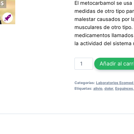
El metocarbamol se usa 
medidas de otro tipo para
malestar causados por la
musculares de otro tipo
medicamentos llamados r
la actividad del sistema 
METOCARBAMOL
Añadir al carr
ECOMED
100
Categorías:
Laboratorios Ecomed
Tabletas
Etiquetas:
alivio
,
dolor
,
Esguinces
cantidad