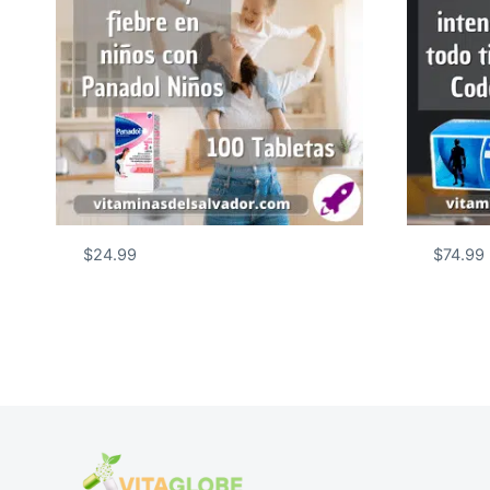
$
24.99
$
74.99