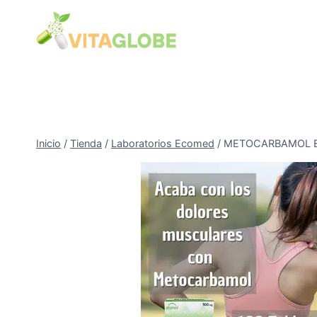
Saltar
al
Contenido
Inicio
/
Tienda
/
Laboratorios Ecomed
/
METOCARBAMOL EC