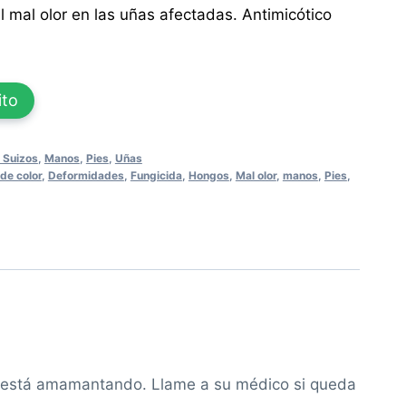
l mal olor en las uñas afectadas. Antimicótico
ito
 Suizos
,
Manos
,
Pies
,
Uñas
de color
,
Deformidades
,
Fungicida
,
Hongos
,
Mal olor
,
manos
,
Pies
,
si está amamantando. Llame a su médico si queda