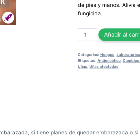
de pies y manos. Alivia e
fungicida.
HONGOSIL
Añadir al carr
PLUS
CREMA
Categorías:
Hongos
,
Laboratorios
15g
Etiquetas:
Antimicótico
,
Cambios 
3
Uñas
,
Uñas afectadas
PACK
cantidad
tá embarazada, si tiene planes de quedar embarazada o 