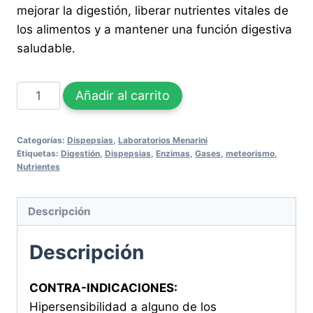
mejorar la digestión, liberar nutrientes vitales de
los alimentos y a mantener una función digestiva
saludable.
ESPASMO
Añadir al carrito
DIGESTOMEN
100
Categorías:
Dispepsias
,
Laboratorios Menarini
Comprimidos
Etiquetas:
Digestión
,
Dispepsias
,
Enzimas
,
Gases
,
meteorismo
,
cantidad
Nutrientes
Descripción
Descripción
CONTRA-INDICACIONES:
Hipersensibilidad a alguno de los