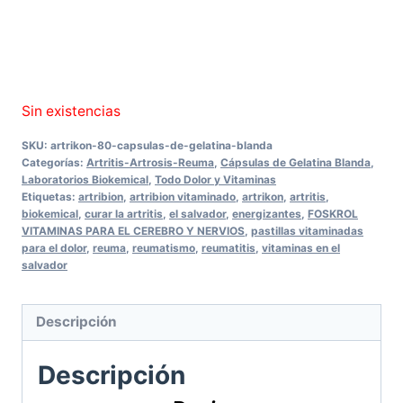
Sin existencias
SKU:
artrikon-80-capsulas-de-gelatina-blanda
Categorías:
Artritis-Artrosis-Reuma
,
Cápsulas de Gelatina Blanda
,
Laboratorios Biokemical
,
Todo Dolor y Vitaminas
Etiquetas:
artribion
,
artribion vitaminado
,
artrikon
,
artritis
,
biokemical
,
curar la artritis
,
el salvador
,
energizantes
,
FOSKROL
VITAMINAS PARA EL CEREBRO Y NERVIOS
,
pastillas vitaminadas
para el dolor
,
reuma
,
reumatismo
,
reumatitis
,
vitaminas en el
salvador
Descripción
Descripción