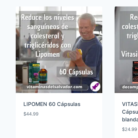
por
popularidad
LIPOMEN 60 Cápsulas
VITAS
Cápsul
$
44.99
bland
$
24.99