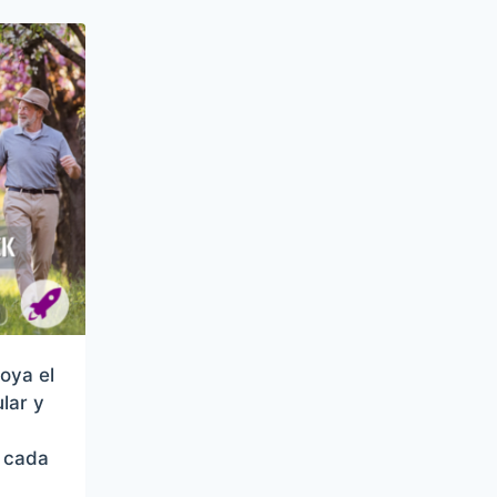
oya el
lar y
d cada