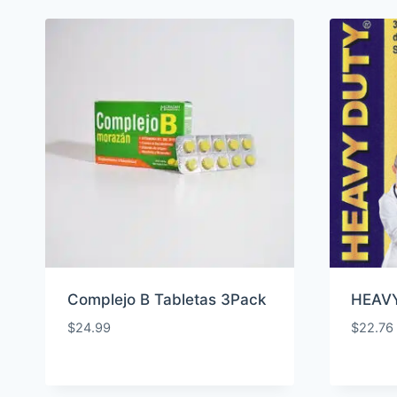
por
popularidad
Complejo B Tabletas 3Pack
HEAV
$
24.99
$
22.76