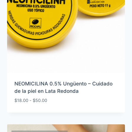
NEOMICILINA 0.5% Ungüento – Cuidado
de la piel en Lata Redonda
Rango
$
18.00
-
$
50.00
de
precios:
desde
$18.00